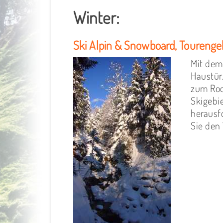
Winter:
Ski Alpin & Snowboard, Touren
Mit de
Haustür
zum Rod
Skigebi
herausf
Sie den