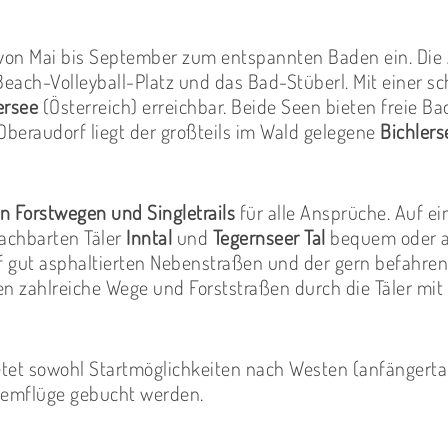
von Mai bis September zum entspannten Baden ein. Die
 Beach-Volleyball-Platz und das Bad-Stüberl. Mit einer 
ersee
(Österreich) erreichbar. Beide Seen bieten freie B
Oberaudorf liegt der großteils im Wald gelegene
Bichlers
on Forstwegen und Singletrails
für alle Ansprüche. Auf e
achbarten Täler
Inntal
und
Tegernseer Tal
bequem oder 
 gut asphaltierten Nebenstraßen und der gern befahren
den zahlreiche Wege und Forststraßen durch die Täler mi
tet sowohl Startmöglichkeiten nach Westen (anfängerta
demflüge gebucht werden.